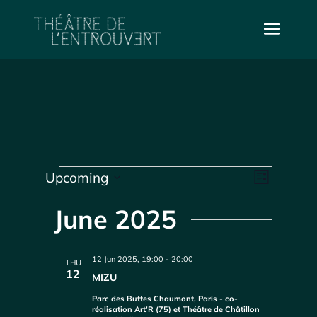
Events
Vie
Even
Upcoming
List
Select
Vie
Navi
date.
June 2025
Navi
12 Jun 2025, 19:00
-
20:00
THU
12
MIZU
Parc des Buttes Chaumont, Paris - co-
réalisation Art’R (75) et Théâtre de Châtillon