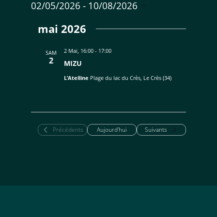
02/05/2026
 - 
10/08/2026
Sélectionnez
mai 2026
une
date.
2 Mai, 16:00
-
17:00
SAM
2
MIZU
L’Atelline
Plage du lac du Crès, Le Crès (34)
Évènements
Évènements
Précédents
Aujourd’hui
Suivants