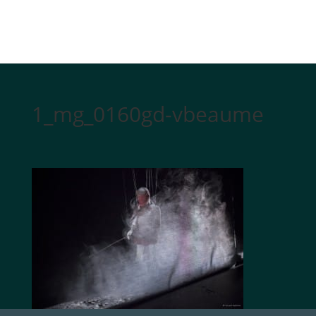
1_mg_0160gd-vbeaume