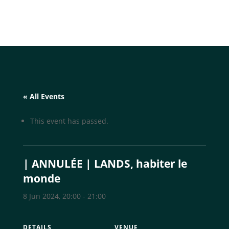
« All Events
This event has passed.
| ANNULÉE | LANDS, habiter le
monde
8 Jun 2024, 20:00
-
21:00
DETAILS
VENUE