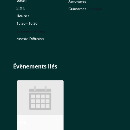
Date :
Aerowaves
9 Mai
Guimaraes
,
Portugal
Heure :
15:30 - 16:30
Évènement Tags:
cinqsix
,
Diffusion
Évènements liés
MIZU