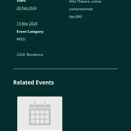
Start:
Vélo Théatre, scène
26 Feb 2024
conventionnée
End:
Apt (84)
,
13 Mar 2024
Event Category:
MIZU
Event Tags:
2324
,
Residence
Related Events