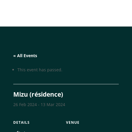
« All Events
This event has passed.
Mizu (résidence)
26 Feb 2024
-
13 Mar 2024
DETAILS
VENUE