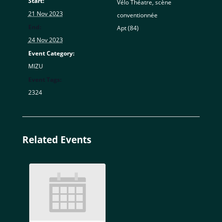
Start:
Vélo Théatre, scène
21 Nov 2023
conventionnée
End:
Apt (84)
,
24 Nov 2023
Event Category:
MIZU
Event Tags:
2324
Related Events