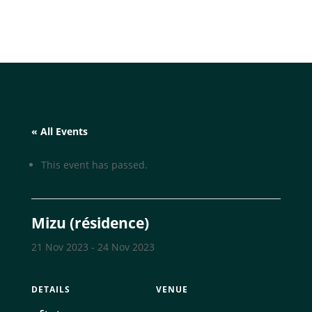
« All Events
This event has passed.
Mizu (résidence)
21 Nov 2023
-
24 Nov 2023
DETAILS
VENUE