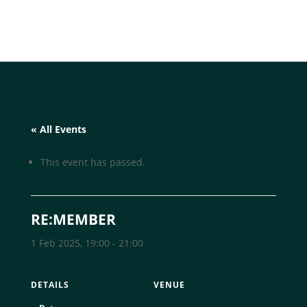
« All Events
This event has passed.
RE:MEMBER
1 Feb 2025, 19:00
-
21:00
DETAILS
VENUE