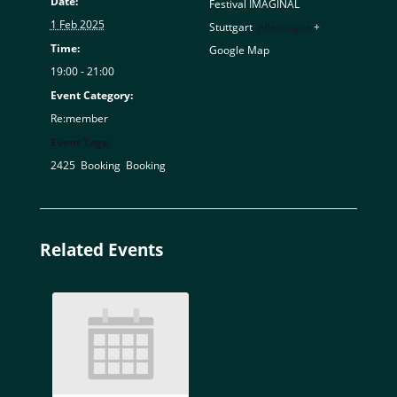
Date:
Festival IMAGINAL
1 Feb 2025
Stuttgart
,
Allemagne
+
Time:
Google Map
19:00 - 21:00
Event Category:
Re:member
Event Tags:
2425
,
Booking
,
Booking
Related Events