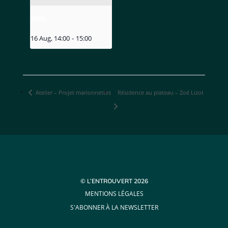
MIZU
16 Aug, 14:00
-
15:00
Atelier – Projet marionnettes
Résidence au plateau – Zoé Lizot
© L’ENTROUVERT 2026
MENTIONS LÉGALES
S'ABONNER À LA NEWSLETTER