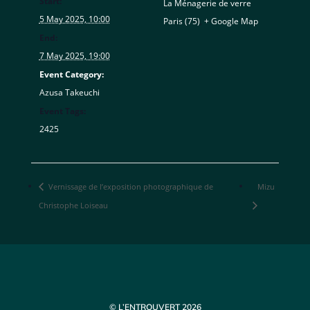
Start:
La Ménagerie de verre
5 May 2025, 10:00
Paris (75)
,
+ Google Map
End:
7 May 2025, 19:00
Event Category:
Azusa Takeuchi
Event Tags:
2425
Vernissage de l’exposition photographique de
Mizu
Christophe Loiseau
© L’ENTROUVERT 2026