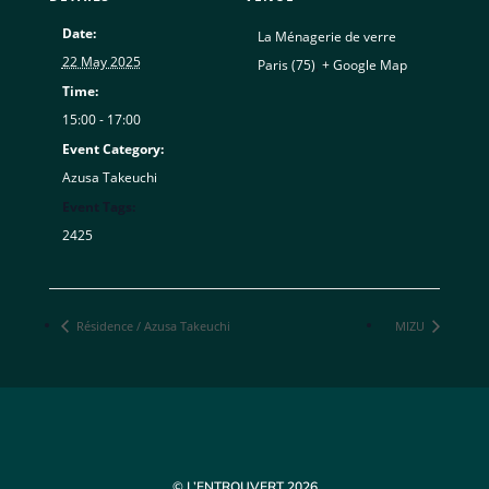
Date:
La Ménagerie de verre
22 May 2025
Paris (75)
,
+ Google Map
Time:
15:00 - 17:00
Event Category:
Azusa Takeuchi
Event Tags:
2425
Résidence / Azusa Takeuchi
MIZU
© L’ENTROUVERT 2026