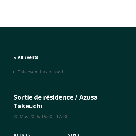
« All Events
This event has passed.
Sortie de résidence / Azusa
Takeuchi
22 May 2025, 15:00
-
17:00
DETAILS
VENUE