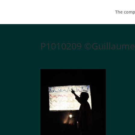
The compa
P1010209 ©Guillaume