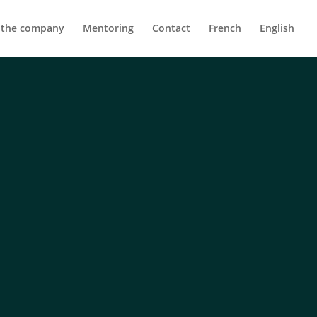
 the company
Mentoring
Contact
French
English