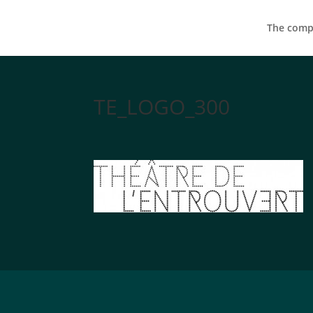
The compa
TE_LOGO_300