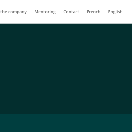
 the company
Mentoring
Contact
French
English