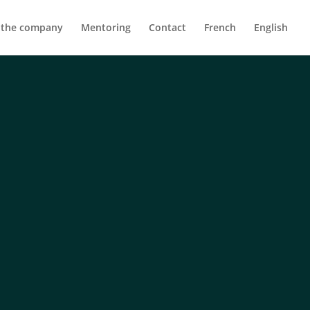
 the company
Mentoring
Contact
French
English