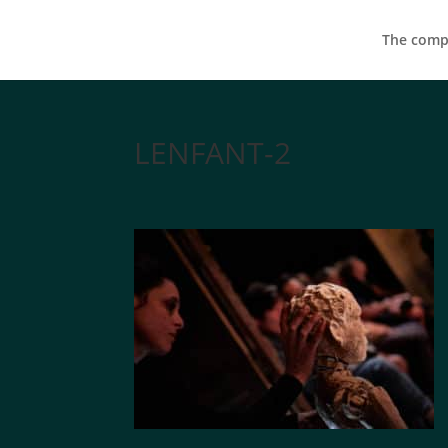
The compa
LENFANT-2