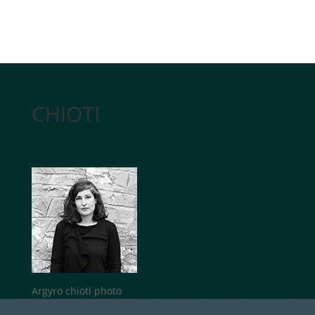
CHIOTI
Argyro chioti photo