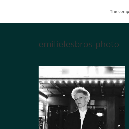
The compa
emilielesbros-photo