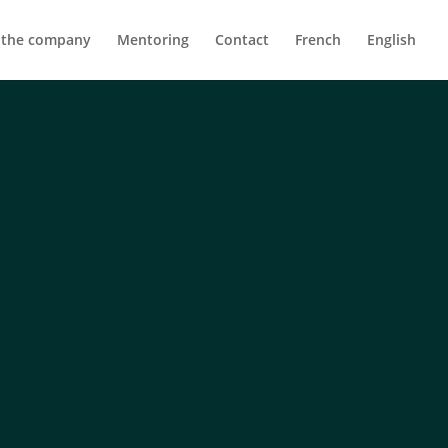
 the company
Mentoring
Contact
French
English