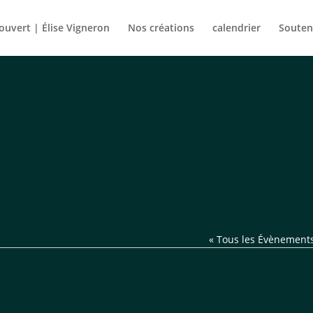
rouvert | Élise Vigneron
Nos créations
calendrier
Souten
« Tous les Évènement