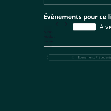
Évènements pour ce l
À v
Aujourd’hui
Aucun
Sélect
résultat
Notice
une
trouvé.
date.
Évènements
Précédent