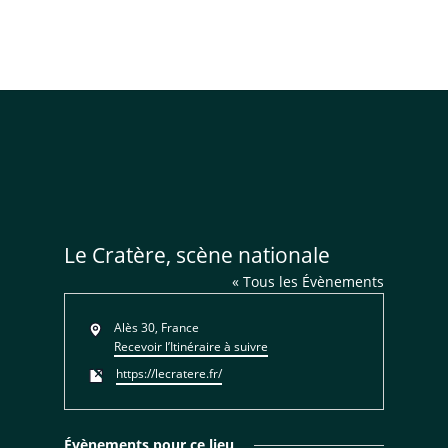
Le Cratère, scène nationale
« Tous les Évènements
Adresse
Alès 30
,
France
Recevoir l’Itinéraire à suivre
Site
https://lecratere.fr/
web
Évènements pour ce lieu