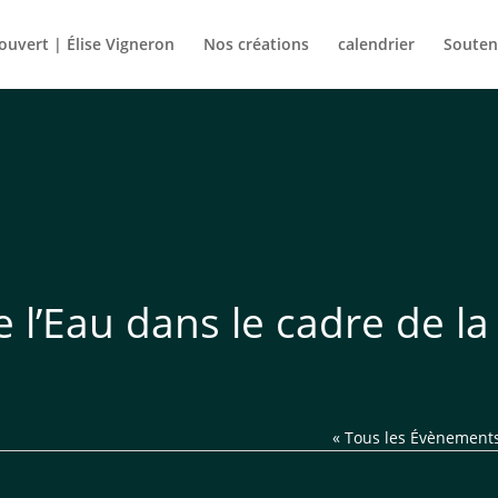
rouvert | Élise Vigneron
Nos créations
calendrier
Souten
e l’Eau dans le cadre de la
« Tous les Évènement