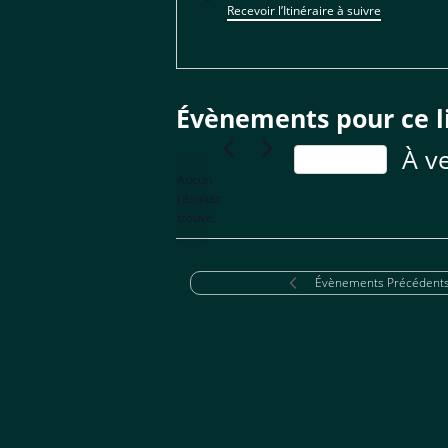
Recevoir l’Itinéraire à suivre
Évènements pour ce l
À v
Aujourd’hui
Aucun
Sélect
résultat
Notice
une
trouvé.
date.
Évènements
Précédent