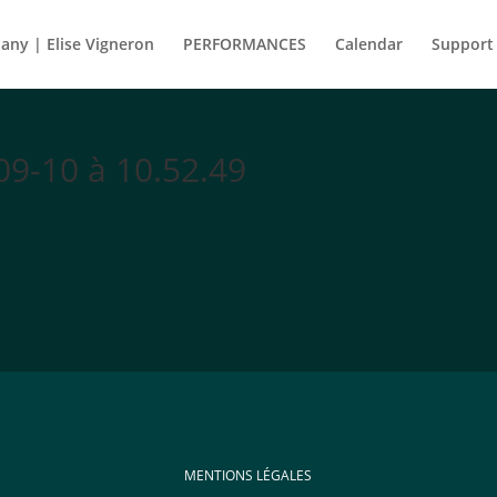
ny | Elise Vigneron
PERFORMANCES
Calendar
Support
09-10 à 10.52.49
MENTIONS LÉGALES