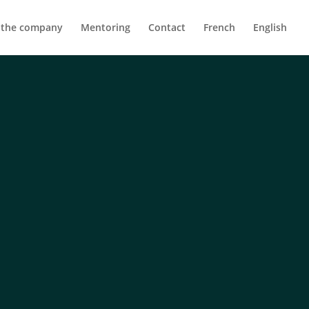
 the company
Mentoring
Contact
French
English