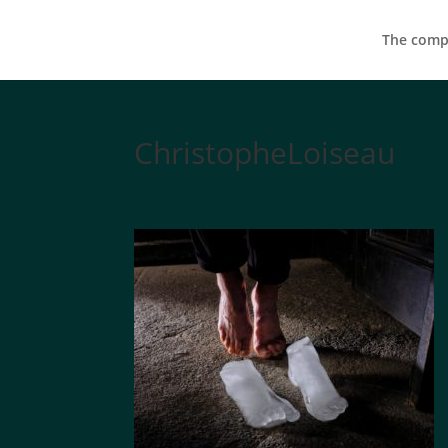
The compa
ChristopheLoiseau