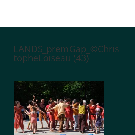
LANDS_premGap_©Chris
topheLoiseau (43)