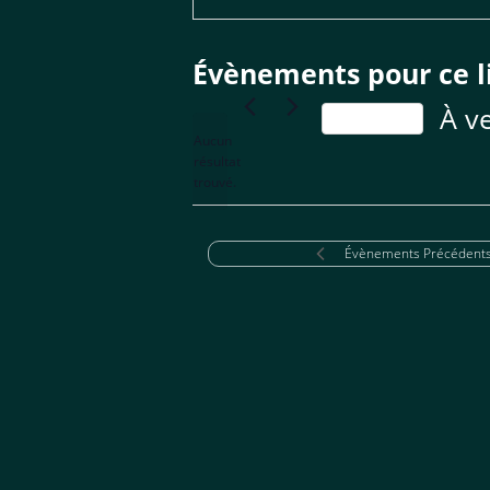
Évènements pour ce l
À v
Aujourd’hui
Aucun
Sélect
résultat
Notice
une
trouvé.
date.
Évènements
Précédent