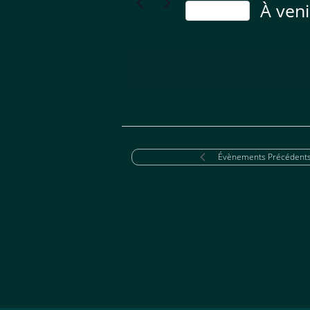
À veni
Aujourd’hui
Sélectionn
une
date.
Évènements
Précédent