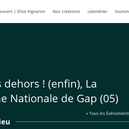
rouvert | Élise Vigneron
Nos créations
calendrier
Souten
s dehors ! (enfin), La
ne Nationale de Gap (05)
« Tous les Évènement
ieu