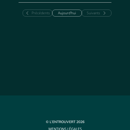
une
date.
Évènements
Évènements
Précédents
Aujourd’hui
Suivants
© L’ENTROUVERT 2026
MENTIONS LÉGALES