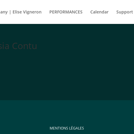
ny | Elise Vigneron
PERFORMANCES
Calendar
Support
sia Contu
MENTIONS LÉGALES