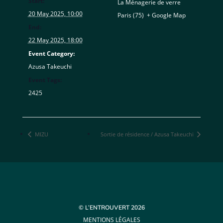
Start:
La Ménagerie de verre
20 May 2025, 10:00
Paris (75)
,
+ Google Map
End:
22 May 2025, 18:00
Event Category:
Azusa Takeuchi
Event Tags:
2425
MIZU
Sortie de résidence / Azusa Takeuchi
© L’ENTROUVERT 2026
MENTIONS LÉGALES