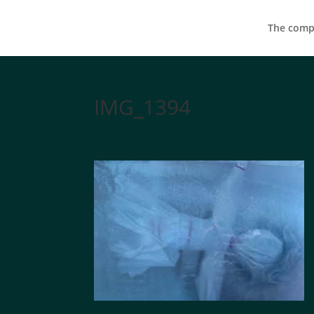
The compa
IMG_1394