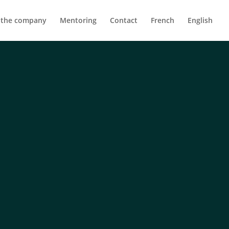
 the company
Mentoring
Contact
French
English