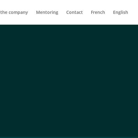
 the company
Mentoring
Contact
French
English