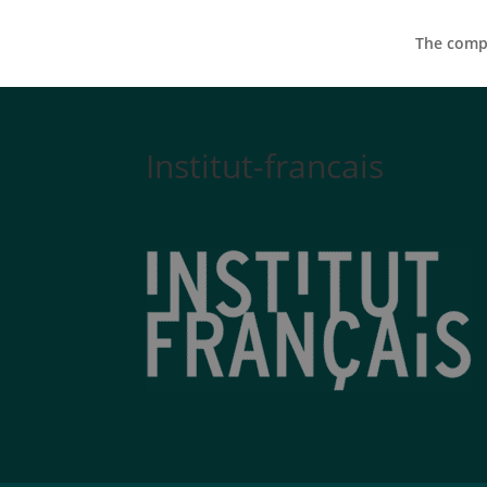
The compa
Institut-francais