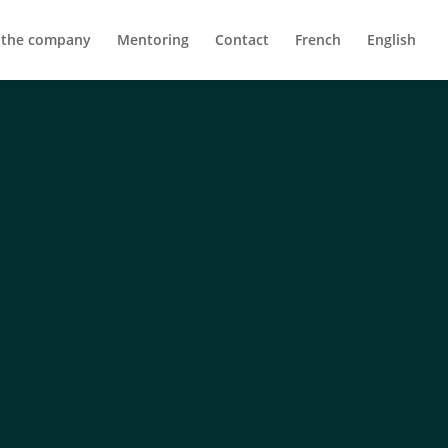
 the company
Mentoring
Contact
French
English