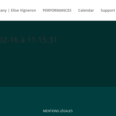
ny | Elise Vigneron
PERFORMANCES
Calendar
Support
02-16 à 11.15.31
MENTIONS LÉGALES