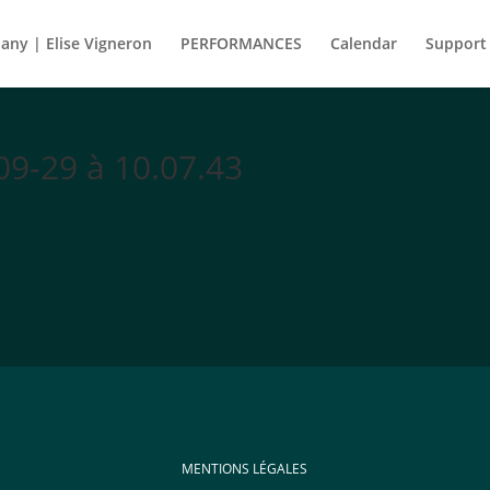
ny | Elise Vigneron
PERFORMANCES
Calendar
Support
09-29 à 10.07.43
MENTIONS LÉGALES