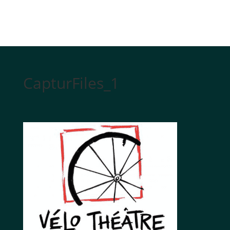
CapturFiles_1