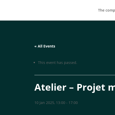
The compa
« All Events
This event has passed.
Atelier – Projet
10 Jan 2025, 13:00
-
17:00