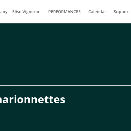
ny | Elise Vigneron
PERFORMANCES
Calendar
Support
 marionnettes