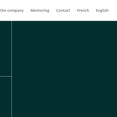
 the company
Mentoring
Contact
French
English