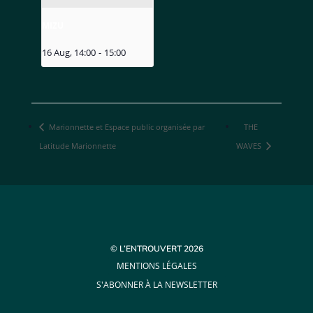
MIZU
16 Aug, 14:00
-
15:00
Marionnette et Espace public organisée par
THE
Latitude Marionnette
WAVES
© L’ENTROUVERT 2026
MENTIONS LÉGALES
S'ABONNER À LA NEWSLETTER