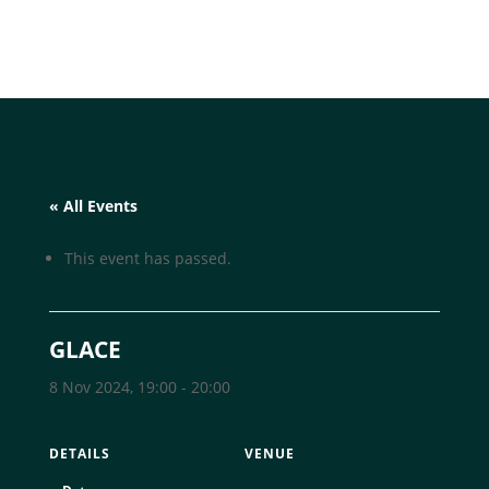
« All Events
This event has passed.
GLACE
8 Nov 2024, 19:00
-
20:00
DETAILS
VENUE