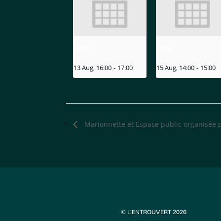
MIZU
MIZU
13 Aug, 16:00
-
17:00
15 Aug, 14:00
-
15:00
Marionnette et Espace public organisée 
© L’ENTROUVERT 2026