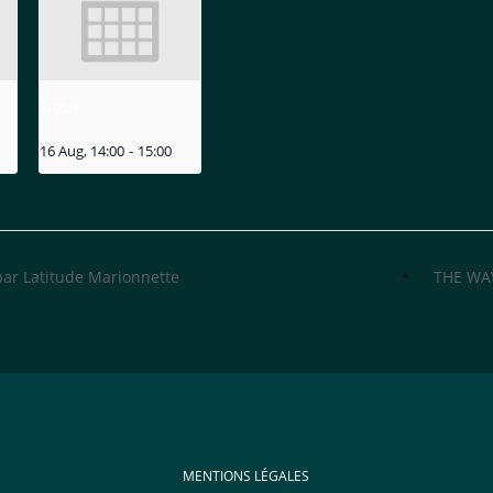
MIZU
16 Aug, 14:00
-
15:00
par Latitude Marionnette
THE WA
MENTIONS LÉGALES