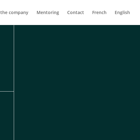
 the company
Mentoring
Contact
French
English