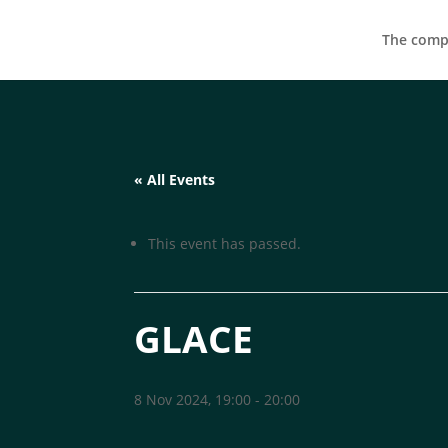
The compa
« All Events
This event has passed.
GLACE
8 Nov 2024, 19:00
-
20:00