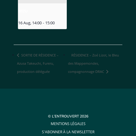
MIZU
16 Aug, 14:00
-
15:00
SORTIE DE RÉSIDENCE –
RÉSIDENCE – Zoé Lizot, le Bleu
Azusa Takeuchi, Fureru,
des Mappemondes,
production déléguée
compagnonnage DRAC
© L’ENTROUVERT 2026
MENTIONS LÉGALES
S'ABONNER À LA NEWSLETTER