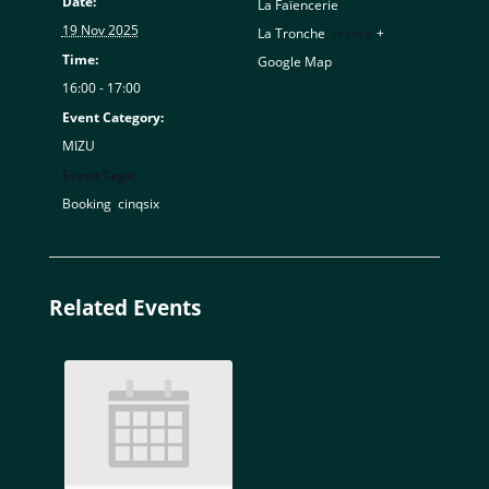
Date:
La Faïencerie
19 Nov 2025
La Tronche
,
France
+
Time:
Google Map
16:00 - 17:00
Event Category:
MIZU
Event Tags:
Booking
,
cinqsix
Related Events