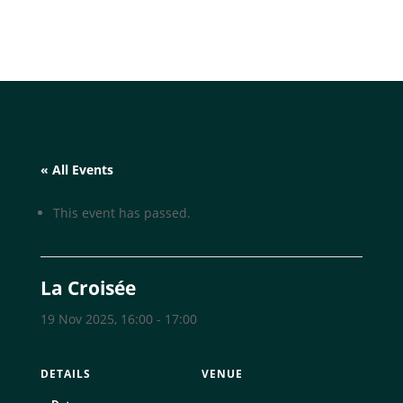
« All Events
This event has passed.
La Croisée
19 Nov 2025, 16:00
-
17:00
DETAILS
VENUE