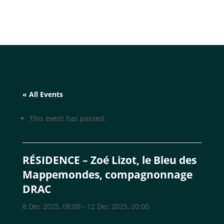
« All Events
This event has passed.
RÉSIDENCE – Zoé Lizot, le Bleu des
Mappemondes, compagnonnage
DRAC
8 Dec 2025, 08:00
-
12 Dec 2025, 20:00