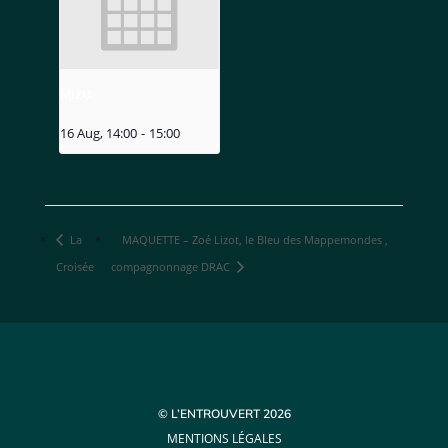
MIZU
16 Aug, 14:00
-
15:00
La
MAQUETTE – Zoé Lizot, le Bleu des Mappemondes ,
Croisée
compagnonnage DRAC
© L’ENTROUVERT 2026
MENTIONS LÉGALES