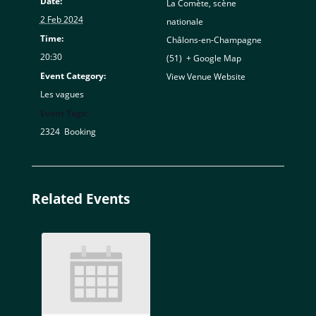
Date:
La Comète, scène
2 Feb 2024
nationale
Time:
Châlons-en-Champagne
20:30
(51)
,
+ Google Map
Event Category:
View Venue Website
Les vagues
Event Tags:
2324
,
Booking
Related Events