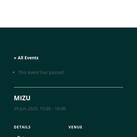
« All Events
This event has passed.
MIZU
29 Jun 2025, 15:00
-
16:00
DETAILS
VENUE