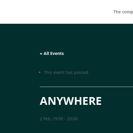
The compa
« All Events
This event has passed.
ANYWHERE
2 Feb, 19:00
-
20:00