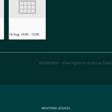
MIZU
16 Aug, 14:00
-
15:00
WORKSHOP – Elise Vigneron et Azusa Take
MENTIONS LÉGALES