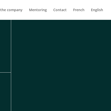
 the company
Mentoring
Contact
French
English