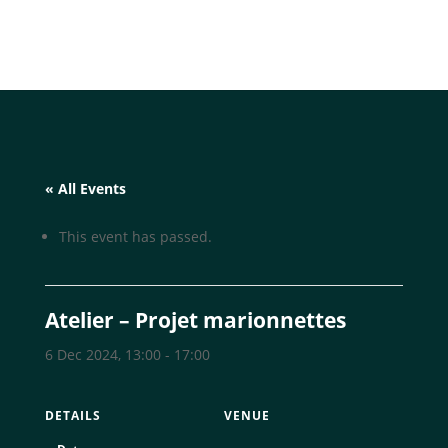
« All Events
This event has passed.
Atelier – Projet marionnettes
6 Dec 2024, 13:00
-
17:00
DETAILS
VENUE