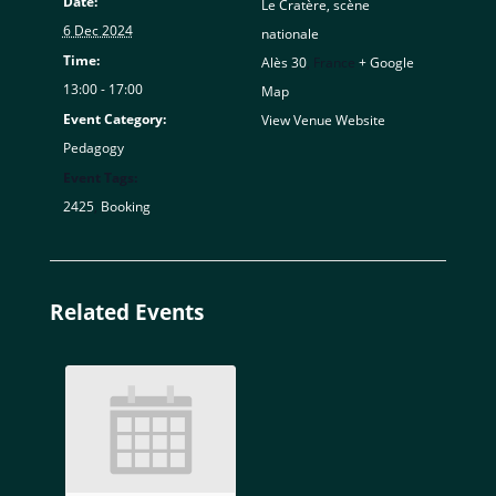
Date:
Le Cratère, scène
6 Dec 2024
nationale
Time:
Alès 30
,
France
+ Google
13:00 - 17:00
Map
Event Category:
View Venue Website
Pedagogy
Event Tags:
2425
,
Booking
Related Events