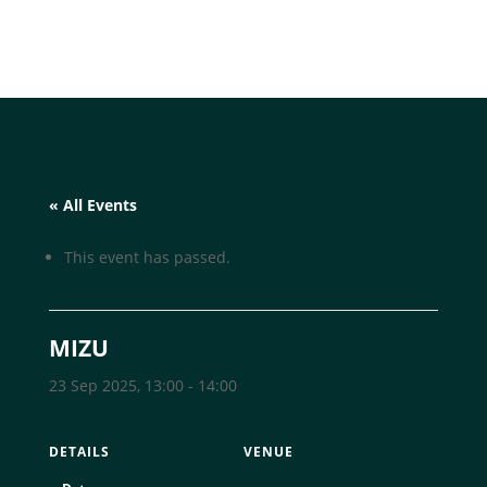
« All Events
This event has passed.
MIZU
23 Sep 2025, 13:00
-
14:00
DETAILS
VENUE