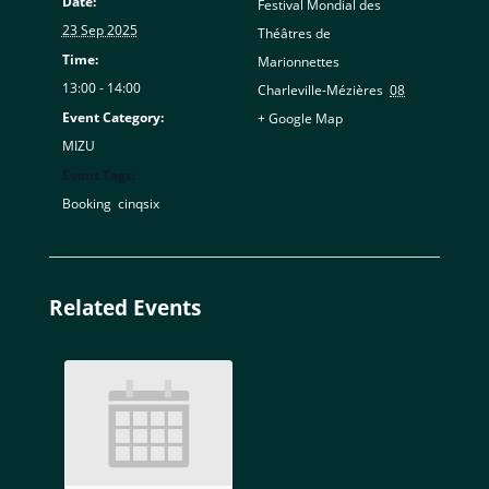
Date:
Festival Mondial des
23 Sep 2025
Théâtres de
Time:
Marionnettes
13:00 - 14:00
Charleville-Mézières
,
08
Event Category:
+ Google Map
MIZU
Event Tags:
Booking
,
cinqsix
Related Events