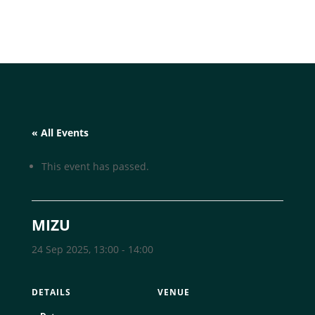
« All Events
This event has passed.
MIZU
24 Sep 2025, 13:00
-
14:00
DETAILS
VENUE