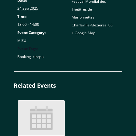
Date:
Festival Mondial des
24 Sep 2025
Théâtres de
Time:
Marionnettes
13:00 - 14:00
Charleville-Mézières
,
08
Event Category:
+ Google Map
MIZU
Event Tags:
Booking
,
cinqsix
Related Events