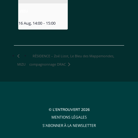
MIZU
16 Aug, 14:00
-
15:00
RÉSIDENCE – Zoé Lizot, Le Bleu des Mappemondes,
MIZU
compagnonnage DRAC
© L’ENTROUVERT 2026
MENTIONS LÉGALES
S'ABONNER À LA NEWSLETTER