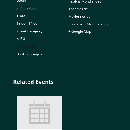
Date:
Festival Mondial des
25 Sep 2025
Théâtres de
Time:
Marionnettes
13:00 - 14:00
Charleville-Mézières
,
08
Event Category:
+ Google Map
MIZU
Event Tags:
Booking
,
cinqsix
Related Events