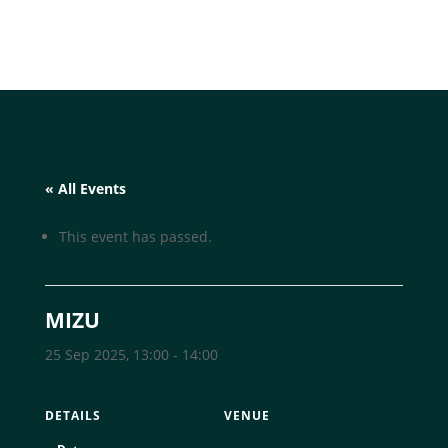
« All Events
This event has passed.
MIZU
25 Sep 2025, 13:00
-
14:00
DETAILS
VENUE