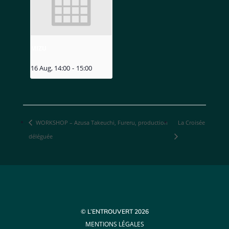
MIZU
16 Aug, 14:00
-
15:00
WORKSHOP – Azusa Takeuchi, Fureru, production
La Croisée
déléguée
© L’ENTROUVERT 2026
MENTIONS LÉGALES