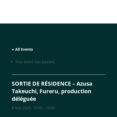
« All Events
This event has passed.
SORTIE DE RÉSIDENCE – Azusa
Takeuchi, Fureru, production
déléguée
9 Nov 2025, 15:00
-
16:00