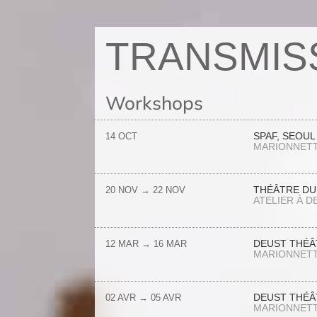
TRANSMIS
Workshops
SPAF, SEOU
14 OCT
MARIONNET
THÉÂTRE DU
20 NOV
→
22 NOV
ATELIER À D
DEUST THÉÂT
12 MAR
→
16 MAR
MARIONNET
DEUST THÉÂT
02 AVR
→
05 AVR
MARIONNET