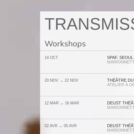
TRANSMIS
Workshops
SPAF, SEOU
14 OCT
MARIONNET
THÉÂTRE DU
20 NOV
→
22 NOV
ATELIER À D
DEUST THÉÂT
12 MAR
→
16 MAR
MARIONNET
DEUST THÉÂT
02 AVR
→
05 AVR
MARIONNET