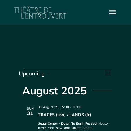
Events
Vie
Even
Upcoming
List
Select
Vie
Navi
date.
August 2025
Navi
31 Aug 2025, 15:00
-
16:00
SUN
31
TRACES (usa) / LANDS (fr)
Segal Center - Down To Earth Festival
Hudson
River Park, New York, United States