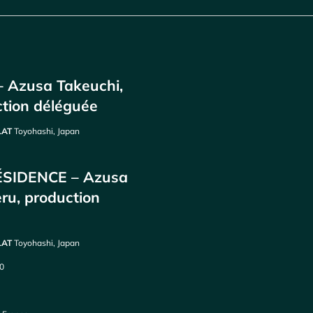
Azusa Takeuchi,
ction déléguée
PLAT
Toyohashi, Japan
ÉSIDENCE – Azusa
eru, production
PLAT
Toyohashi, Japan
00