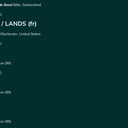
de Basel
Bâle, Switzerland
0
/ LANDS (fr)
l
Rochester, United States
0
se (95)
0
se (95)
se (95)