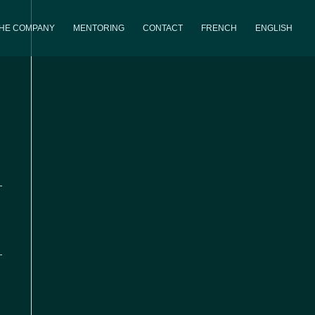
THE COMPANY
MENTORING
CONTACT
FRENCH
ENGLISH
iews
Event
Views
avigation
Navigation