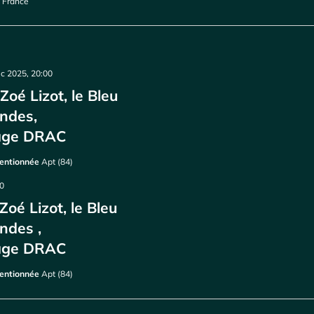
, France
c 2025, 20:00
oé Lizot, le Bleu
ndes,
age DRAC
ventionnée
Apt (84)
00
é Lizot, le Bleu
des ,
age DRAC
ventionnée
Apt (84)