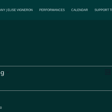
NY | ELISE VIGNERON
PERFORMANCES
CALENDAR
SUPPORT 
V
ng
List
N
00