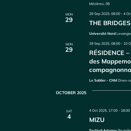
Mézières, 08
29 Sep 2025, 08:00
-
4 Oc
MON
29
THE BRIDGES 
Université Nord
Levange
29 Sep 2025, 08:00
-
10 O
MON
29
RÉSIDENCE – Z
des Mappemo
compagnonn
Le Sablier - CNM
Dives-s
OCTOBER 2025
4 Oct 2025, 17:00
-
18:00
SAT
4
MIZU
Festival Artonov
Bruxell