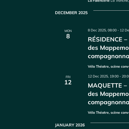
La Faïencerie
La Tronche
DECEMBER 2025
8 Dec 2025, 08:00
-
12 De
MON
8
RÉSIDENCE – Z
des Mappemo
compagnonn
Vélo Théatre, scène con
12 Dec 2025, 19:00
-
20:
FRI
12
MAQUETTE – Zo
des Mappemon
compagnonn
Vélo Théatre, scène con
JANUARY 2026