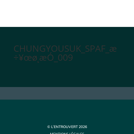
CHUNGYOUSUK_SPAF_æ
÷¥œø˛æÓ_009
© L’ENTROUVERT 2026